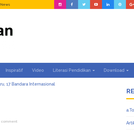
n News
Inspiratif
Video
Literasi Pendidikan
Download
ru, 17 Bandara Internasional
R
Aja?? Tips Alpukat Mentah Lebih Cepat Masak
Kain Asal RI Masuk Daftar Forbes 50 Over 50 Asia
 TOK SHOP BUKA LAGI…
a.T
a Cek NIK Sudah Jadi NPWP Atau Belum Lewat Online
uh Google, bekerja untuk Kita
o comment
Arti