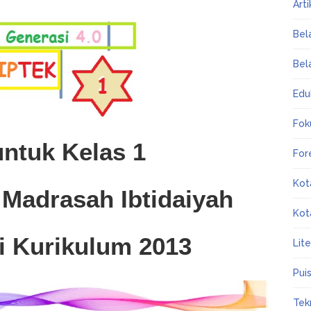
Art
Bel
Bel
Edu
Fok
untuk Kelas 1
For
Kot
 Madrasah Ibtidaiyah
Kot
i Kurikulum 2013
Lit
Puis
Tek