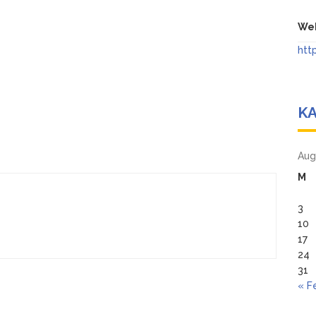
Web
htt
K
Aug
M
3
10
17
24
31
« F