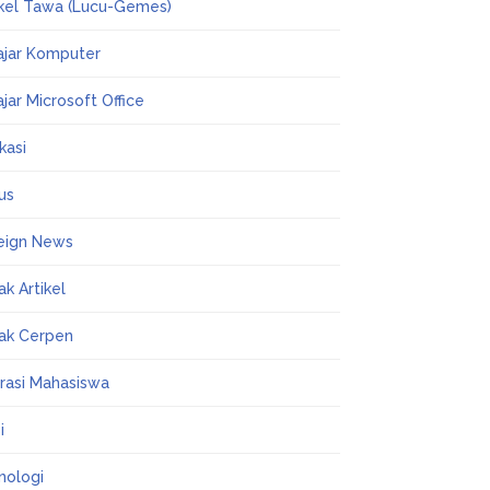
ikel Tawa (Lucu-Gemes)
ajar Komputer
ajar Microsoft Office
kasi
us
eign News
ak Artikel
ak Cerpen
erasi Mahasiswa
i
nologi