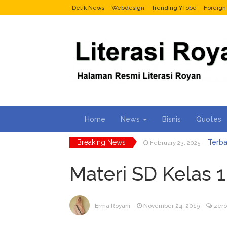
Detik News
Webdesign
Trending YTobe
Foreig
Home
News
Bisnis
Quotes
Breaking News
Terba
February 23, 2025
2 Menit 
March 7, 2024
Tukang 
Materi SD Kelas 1
January 17, 2024
TIK
December 11, 2023
Car
December 11, 2023
Selur
February 23, 2025
Erma Royani
November 24, 2019
zer