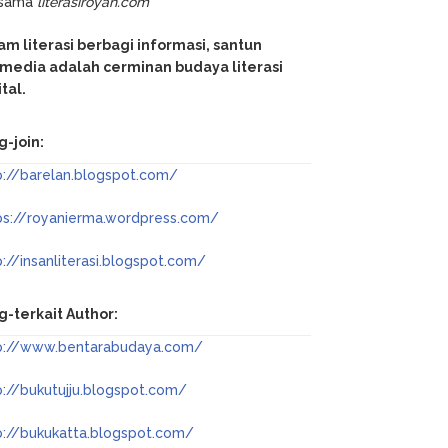
rsama
literasiroyan.com
am literasi berbagi informasi, santun
media adalah cerminan budaya literasi
ital.
g-join:
p://barelan.blogspot.com/
ps://royanierma.wordpress.com/
p://insanliterasi.blogspot.com/
g-terkait Author:
p://www.bentarabudaya.com/
p://bukutujju.blogspot.com/
p://bukukatta.blogspot.com/