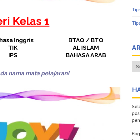
Tip
ri Kelas 1
Tip
hasa Inggris
BTAQ / BTQ
A
TIK
AL ISLAM
IPS
BAHASA ARAB
Arc
pada nama mata pelajaran!
HA
Sel
pos
pem
Bagi