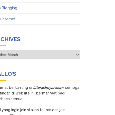
s Blogging
s Internet
RCHIVES
hives
LLO’S
amat berkunjung di
Literasiroyan.com
, semoga
tingan di website ini, bermanfaat bagi
baca semua.
 yang ingin join silakan follow dan join