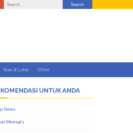
Search
for:
Iklan & Loker
Other
EKOMENDASI UNTUK ANDA
op News
kel Milenial's