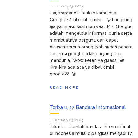
Tukang Kain
January 17, 2024
February 23, 2025
Asal RI Masuk Daftar Forbes
Hai, warganet.. taukah kamu misi
50 Over 50 Asia
Google ?? Tiba-tiba mikir… 😀 Langsung
TIK TOK
December 11, 2023
aja ya ini aku kasih tau yaa… Misi Google
SHOP BUKA LAGI…
adalah mengelola informasi dunia serta
Cara Cek
December 11, 2023
membuatnya berguna dan dapat
NIK Sudah Jadi NPWP Atau
diakses semua orang. Nah sudah paham
Belum Lewat Online
kan, misi google tidak panjang tapi
mendunia.. Wow keren ya gaess.. 😀
Kira-kira ada apa ya dibalik misi
google?? 😛
READ MORE
Terbaru, 17 Bandara Internasional
February 23, 2025
Jakarta – Jumlah bandara internasional
di Indonesia mulai dipangkas menjadi 17