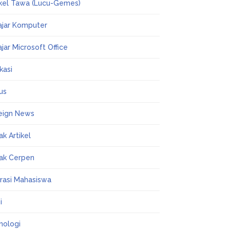
ikel Tawa (Lucu-Gemes)
ajar Komputer
ajar Microsoft Office
kasi
us
eign News
ak Artikel
ak Cerpen
erasi Mahasiswa
i
nologi