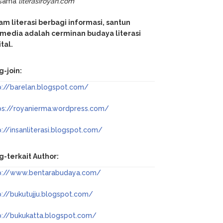
rsama
literasiroyan.com
am literasi berbagi informasi, santun
media adalah cerminan budaya literasi
ital.
g-join:
p://barelan.blogspot.com/
ps://royanierma.wordpress.com/
p://insanliterasi.blogspot.com/
g-terkait Author:
p://www.bentarabudaya.com/
p://bukutujju.blogspot.com/
p://bukukatta.blogspot.com/