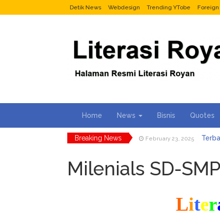
Detik News
Webdesign
Trending YTobe
Foreig
Home
News
Bisnis
Quotes
Breaking News
Terba
February 23, 2025
2 Menit 
March 7, 2024
Tukang 
Milenials SD-SM
January 17, 2024
TIK
December 11, 2023
Car
December 11, 2023
Selur
February 23, 2025
L
i
t
e
r