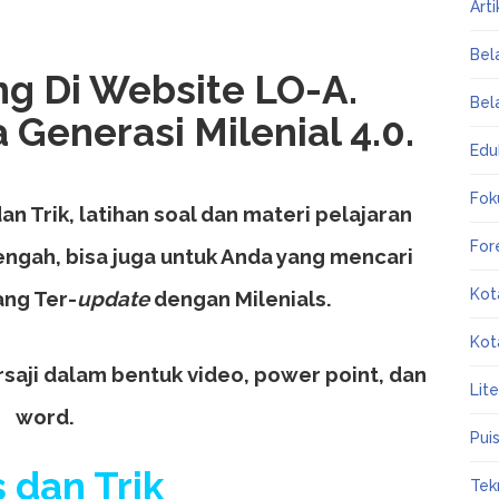
Art
Bel
g Di Website LO-A.
Bel
Generasi Milenial 4.0.
Edu
Fok
an Trik, latihan soal dan materi pelajaran
For
ngah, bisa juga untuk Anda yang mencari
Kot
ang Ter-
update
dengan Milenials.
Kot
ersaji dalam bentuk video, power point, dan
Lit
word.
Puis
 dan Trik
Tek