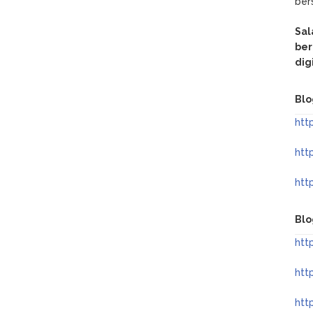
be
Sal
ber
dig
Blo
htt
htt
htt
Blo
htt
htt
htt