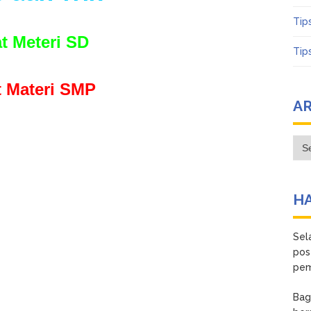
Tip
t Meteri SD
Tip
t Materi SMP
A
Arc
HA
Sel
pos
pem
Bagi