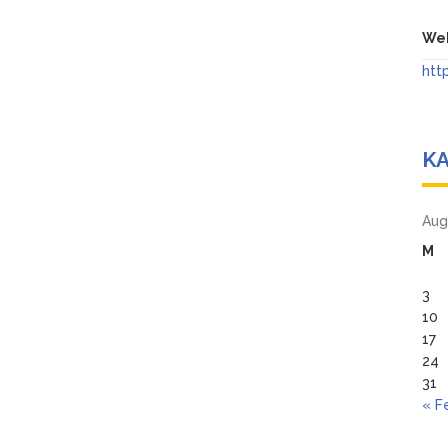
Web
htt
K
Aug
M
3
10
17
24
31
« F