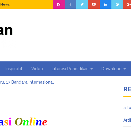
n News
Inspiratif
Video
Literasi Pendidikan
Download
ru, 17 Bandara Internasional
R
Aja?? Tips Alpukat Mentah Lebih Cepat Masak
Kain Asal RI Masuk Daftar Forbes 50 Over 50 Asia
P
 TOK SHOP BUKA LAGI…
a.T
a Cek NIK Sudah Jadi NPWP Atau Belum Lewat Online
uh Google, bekerja untuk Kita
a
s
i
O
n
l
i
n
e
Arti