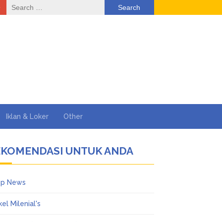
Search
for:
Iklan & Loker
Other
EKOMENDASI UNTUK ANDA
op News
kel Milenial's