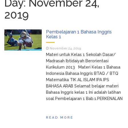
Day: November 24,
Tukang Kain Asal RI Masuk
January 17, 2024
2019
Daftar Forbes 50 Over 50 Asia
TIK TOK SHOP BUKA
December 11, 2023
LAGI…
Cara Cek NIK Sudah
December 11, 2023
Pembelajaran 1 Bahasa Inggris
Kelas 1
Jadi NPWP Atau Belum Lewat Online
Seluruh Google, bekerja
February 23, 2025
November 24, 2019
untuk Kita
Materi untuk Kelas 1 Sekolah Dasar/
Madrasah Ibtidaiyah Berorientasi
Kurikulum 2013 Materi Kelas 1 Bahasa
Indonesia Bahasa Inggris BTAQ / BTQ
Matematika TIK AL ISLAM IPA IPS
BAHASA ARAB Selamat belajar materi
Bahasa Inggris kelas 1 Ini adalah latihan
soal Pembelajaran 1 Bab.1.PERKENALAN
READ MORE