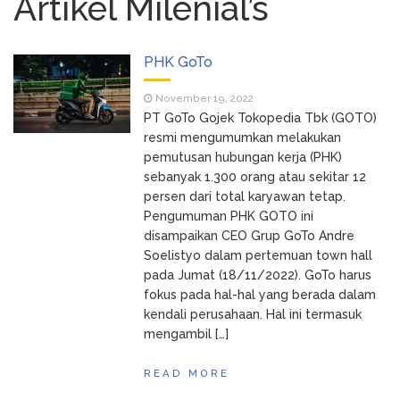
Artikel Milenial’s
Tukang Kain Asal RI Masuk
January 17, 2024
Daftar Forbes 50 Over 50 Asia
TIK TOK SHOP BUKA
December 11, 2023
PHK GoTo
LAGI…
Cara Cek NIK Sudah
December 11, 2023
November 19, 2022
Jadi NPWP Atau Belum Lewat Online
PT GoTo Gojek Tokopedia Tbk (GOTO)
Seluruh Google, bekerja
February 23, 2025
resmi mengumumkan melakukan
untuk Kita
pemutusan hubungan kerja (PHK)
sebanyak 1.300 orang atau sekitar 12
persen dari total karyawan tetap.
Pengumuman PHK GOTO ini
disampaikan CEO Grup GoTo Andre
Soelistyo dalam pertemuan town hall
pada Jumat (18/11/2022). GoTo harus
fokus pada hal-hal yang berada dalam
kendali perusahaan. Hal ini termasuk
mengambil […]
READ MORE