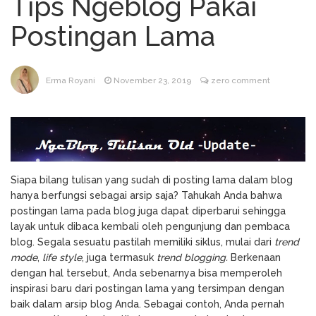
Tips Ngeblog Pakai
Tukang Kain Asal RI Masuk
January 17, 2024
Postingan Lama
Daftar Forbes 50 Over 50 Asia
TIK TOK SHOP BUKA
December 11, 2023
LAGI…
Cara Cek NIK Sudah
December 11, 2023
Erma Royani
November 23, 2019
zero comment
Jadi NPWP Atau Belum Lewat Online
Seluruh Google, bekerja
February 23, 2025
untuk Kita
Siapa bilang tulisan yang sudah di posting lama dalam blog
hanya berfungsi sebagai arsip saja? Tahukah Anda bahwa
postingan lama pada blog juga dapat diperbarui sehingga
layak untuk dibaca kembali oleh pengunjung dan pembaca
blog. Segala sesuatu pastilah memiliki siklus, mulai dari
trend
mode
,
life style
, juga termasuk
trend blogging.
Berkenaan
dengan hal tersebut, Anda sebenarnya bisa memperoleh
inspirasi baru dari postingan lama yang tersimpan dengan
baik dalam arsip blog Anda. Sebagai contoh, Anda pernah