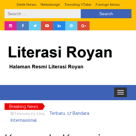
Detik News
Webdesign
Trending YTobe
Foreign News
Search
for:
Toggle
navigation
Breaking News
Terbaru, 17 Bandara
February 23, 2025
Internasional
2 Menit Aja?? Tips Alpukat
March 7, 2024
Mentah Lebih Cepat Masak