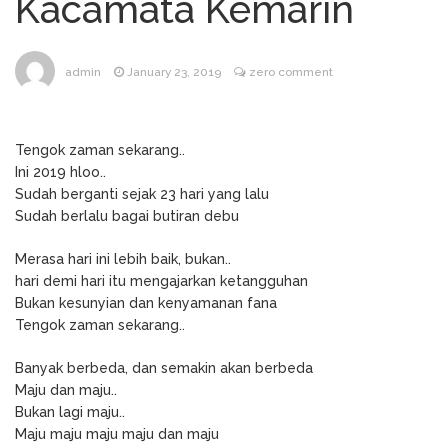
Kacamata Kemarin
Tukang Kain Asal RI Masuk
January 17, 2024
Daftar Forbes 50 Over 50 Asia
TIK TOK SHOP BUKA
December 11, 2023
admin
January 23, 2019
zero comment
LAGI…
Cara Cek NIK Sudah
December 11, 2023
Jadi NPWP Atau Belum Lewat Online
Tengok zaman sekarang..
Seluruh Google, bekerja
February 23, 2025
Ini 2019 hloo..
untuk Kita
Sudah berganti sejak 23 hari yang lalu
Sudah berlalu bagai butiran debu
Merasa hari ini lebih baik, bukan..
hari demi hari itu mengajarkan ketangguhan
Bukan kesunyian dan kenyamanan fana
Tengok zaman sekarang..
Banyak berbeda, dan semakin akan berbeda
Maju dan maju..
Bukan lagi maju..
Maju maju maju maju dan maju