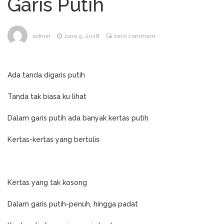
Garis Putih
Tukang Kain Asal RI Masuk
January 17, 2024
Daftar Forbes 50 Over 50 Asia
TIK TOK SHOP BUKA
December 11, 2023
admin
June 5, 2018
zero comment
LAGI…
Cara Cek NIK Sudah
December 11, 2023
Jadi NPWP Atau Belum Lewat Online
Ada tanda digaris putih
Seluruh Google, bekerja
February 23, 2025
untuk Kita
Tanda tak biasa ku lihat
Dalam garis putih ada banyak kertas putih
Kertas-kertas yang bertulis
Kertas yang tak kosong
Dalam garis putih-penuh, hingga padat