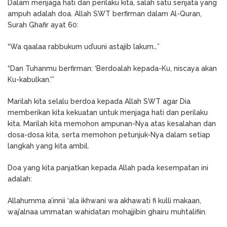
Dalam menjaga hati dan perilaku kita, salah satu senjata yang
ampuh adalah doa. Allah SWT berfirman dalam Al-Quran,
Surah Ghafir ayat 60:
“Wa qaalaa rabbukum ud’uuni astajib lakum…”
“Dan Tuhanmu berfirman: ‘Berdoalah kepada-Ku, niscaya akan
Ku-kabulkan.'”
Marilah kita selalu berdoa kepada Allah SWT agar Dia
memberikan kita kekuatan untuk menjaga hati dan perilaku
kita. Marilah kita memohon ampunan-Nya atas kesalahan dan
dosa-dosa kita, serta memohon petunjuk-Nya dalam setiap
langkah yang kita ambil.
Doa yang kita panjatkan kepada Allah pada kesempatan ini
adalah:
Allahumma a’innii ‘ala ikhwani wa akhawati fi kulli makaan,
waj’alnaa ummatan wahidatan mohajjibin ghairu muhtalifiin.