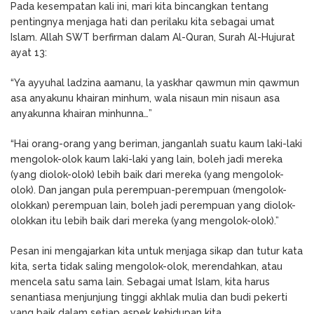
Pada kesempatan kali ini, mari kita bincangkan tentang
pentingnya menjaga hati dan perilaku kita sebagai umat
Islam. Allah SWT berfirman dalam Al-Quran, Surah Al-Hujurat
ayat 13:
“Ya ayyuhal ladzina aamanu, la yaskhar qawmun min qawmun
asa anyakunu khairan minhum, wala nisaun min nisaun asa
anyakunna khairan minhunna…”
“Hai orang-orang yang beriman, janganlah suatu kaum laki-laki
mengolok-olok kaum laki-laki yang lain, boleh jadi mereka
(yang diolok-olok) lebih baik dari mereka (yang mengolok-
olok). Dan jangan pula perempuan-perempuan (mengolok-
olokkan) perempuan lain, boleh jadi perempuan yang diolok-
olokkan itu lebih baik dari mereka (yang mengolok-olok).”
Pesan ini mengajarkan kita untuk menjaga sikap dan tutur kata
kita, serta tidak saling mengolok-olok, merendahkan, atau
mencela satu sama lain. Sebagai umat Islam, kita harus
senantiasa menjunjung tinggi akhlak mulia dan budi pekerti
yang baik dalam setiap aspek kehidupan kita.