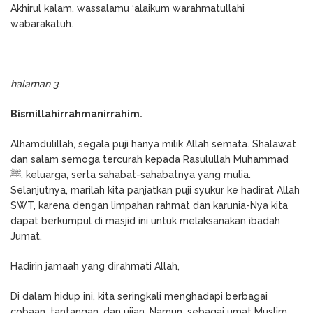
Akhirul kalam, wassalamu ‘alaikum warahmatullahi
wabarakatuh.
halaman 3
Bismillahirrahmanirrahim.
Alhamdulillah, segala puji hanya milik Allah semata. Shalawat
dan salam semoga tercurah kepada Rasulullah Muhammad
ﷺ, keluarga, serta sahabat-sahabatnya yang mulia.
Selanjutnya, marilah kita panjatkan puji syukur ke hadirat Allah
SWT, karena dengan limpahan rahmat dan karunia-Nya kita
dapat berkumpul di masjid ini untuk melaksanakan ibadah
Jumat.
Hadirin jamaah yang dirahmati Allah,
Di dalam hidup ini, kita seringkali menghadapi berbagai
cobaan, tantangan, dan ujian. Namun, sebagai umat Muslim