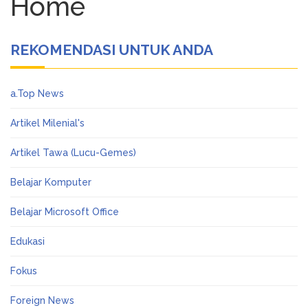
Home
Tukang Kain Asal RI Masuk
January 17, 2024
Daftar Forbes 50 Over 50 Asia
TIK TOK SHOP BUKA
December 11, 2023
REKOMENDASI UNTUK ANDA
LAGI…
Cara Cek NIK Sudah
December 11, 2023
Jadi NPWP Atau Belum Lewat Online
a.Top News
Seluruh Google, bekerja
February 23, 2025
untuk Kita
Artikel Milenial's
Artikel Tawa (Lucu-Gemes)
Belajar Komputer
Belajar Microsoft Office
Edukasi
Fokus
Foreign News